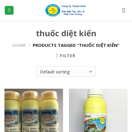
S
k
i
p
thuốc diệt kiến
t
o
HOME
/
PRODUCTS TAGGED “THUỐC DIỆT KIẾN”
c
o
FILTER
n
t
e
n
t