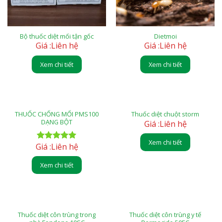
Bộ thuốc diệt mối tận gốc
Dietmoi
Giá :
Liên hệ
Giá :
Liên hệ
Xem chi tiết
Xem chi tiết
THUỐC CHỐNG MỐI PMS100
Thuốc diệt chuột storm
DẠNG BỘT
Giá :
Liên hệ
Xem chi tiết
Giá :
Liên hệ
Rated
5.00
out of 5
Xem chi tiết
Thuốc diệt côn trùng trong
Thuốc diệt côn trùng y tế